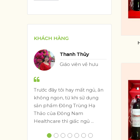
KHÁCH HÀNG
Thanh Thủy
ế
Giáo viên về hưu
ong
Trước đây tôi hay mất ngủ, ăn
Tôi 
g
không ngon, từ khi sử dụng
Healt
sản phẩm Đông Trùng Hạ
sản 
Thảo của Đông Nam
nhan,
Healthcare thì giấc ngủ ...
vặt và