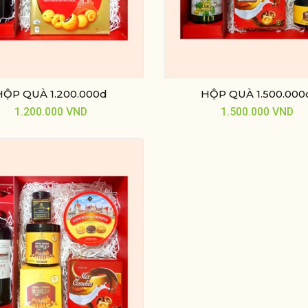
HỘP QUÀ 1.200.000d
HỘP QUÀ 1.500.000
1.200.000
VND
1.500.000
VND
Nhị Hà
Thanh Hiền
Kinh doanh tự do
Kinh doanh
được Đông Nam
Tôi bị mất ngủ thời gian d
hcare tư vấn sử dụng
dẫn đến sức khỏe suy gi
phẩm yến sào để dưỡng
bị rối loạn tiền đình, được
 tăng đề kháng, đỡ cảm
Đông Nam Healthcare tư
 phục hồi sức ...
sử ...