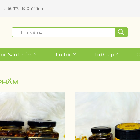
n Nhất, TP. Hồ Chí Minh
ục Sản Phẩm
Tin Tức
Trợ Giúp
C
PHẨM