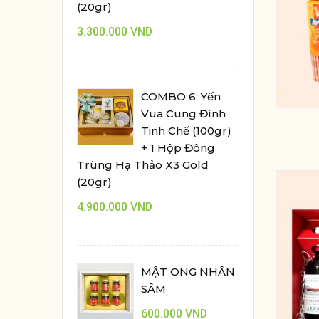
(20gr)
3.300.000
VND
COMBO 6: Yến
Vua Cung Đình
Tinh Chế (100gr)
+ 1 Hộp Đông
Trùng Hạ Thảo X3 Gold
(20gr)
4.900.000
VND
MẬT ONG NHÂN
SÂM
600.000
VND