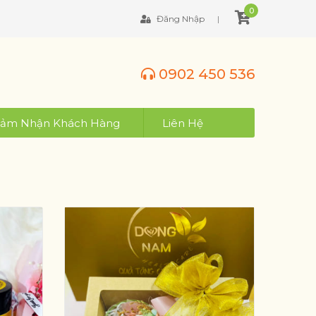
0
Đăng Nhập
0902 450 536
ảm Nhận Khách Hàng
Liên Hệ