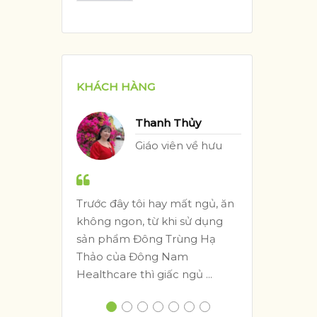
KHÁCH HÀNG
Thanh Thủy
ế
Giáo viên về hưu
ong
Trước đây tôi hay mất ngủ, ăn
Tôi 
g
không ngon, từ khi sử dụng
Healt
sản phẩm Đông Trùng Hạ
sản 
Thảo của Đông Nam
nhan,
Healthcare thì giấc ngủ ...
vặt và