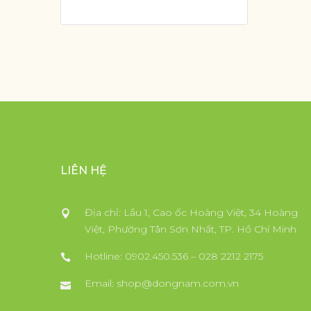
LIÊN HỆ
Địa chỉ: Lầu 1, Cao ốc Hoàng Việt, 34 Hoàng
Việt, Phường Tân Sơn Nhất, TP. Hồ Chí Minh
Hotline: 0902.450.536 – 028 2212 2175
Email:
shop@dongnam.com.vn