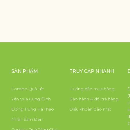
SẢN PHẨM
TRUY CẬP NHANH
Combo Quà Tết
Hướng dẫn mua hàng
C
(
Yến Vua Cung Đình
Bảo hành & đổi trả hàng
c
Đông Trùng Hạ Thảo
Điều khoản bảo mật
s
t
Nhân Sâm Đen
C
Combo Quà Tặng Cho