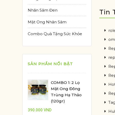
Nhân Sâm Đen
Tin 
Mật Ong Nhân Sâm
rol
Combo Quà Tặng Sức Khỏe
ome
Rep
rep
SẢN PHẨM NỔI BẬT
Rep
Rep
COMBO 1: 2 Lọ
Hot
Mật Ong Đông
Rep
Trùng Hạ Thảo
(120gr)
Tag
390.000
VND
Hub