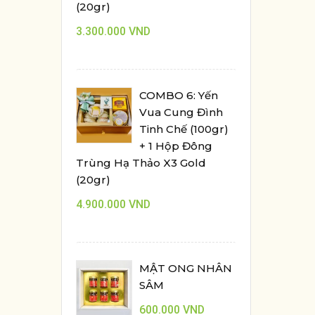
(20gr)
3.300.000
VND
COMBO 6: Yến
Vua Cung Đình
Tinh Chế (100gr)
+ 1 Hộp Đông
Trùng Hạ Thảo X3 Gold
(20gr)
4.900.000
VND
MẬT ONG NHÂN
SÂM
600.000
VND