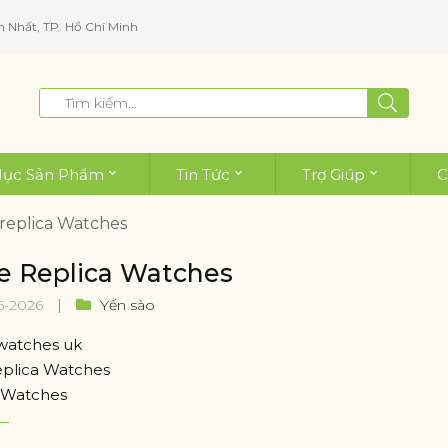
n Nhất, TP. Hồ Chí Minh
ục Sản Phẩm
Tin Tức
Trợ Giúp
C
replica Watches
e Replica Watches
6-2026
Yến sào
 watches uk
eplica Watches
 Watches