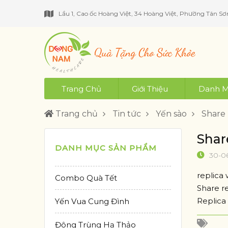
Lầu 1, Cao ốc Hoàng Việt, 34 Hoàng Việt, Phường Tân Sơ
Trang Chủ
Giới Thiệu
Danh M
Trang chủ
Tin tức
Yến sào
Share 
Shar
DANH MỤC SẢN PHẨM
30-0
replica
Combo Quà Tết
Share r
Replica
Yến Vua Cung Đình
Đông Trùng Hạ Thảo