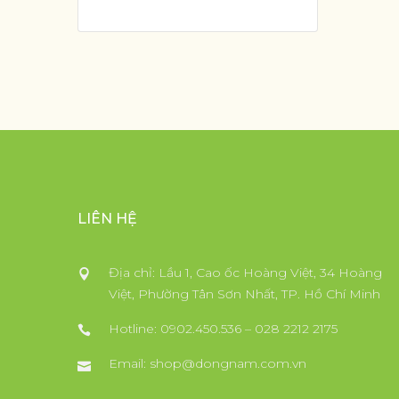
LIÊN HỆ
Địa chỉ: Lầu 1, Cao ốc Hoàng Việt, 34 Hoàng
Việt, Phường Tân Sơn Nhất, TP. Hồ Chí Minh
Hotline: 0902.450.536 – 028 2212 2175
Email:
shop@dongnam.com.vn