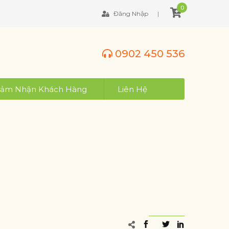
0
Đăng Nhập
0902 450 536
ảm Nhận Khách Hàng
Liên Hệ