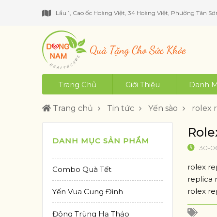
Lầu 1, Cao ốc Hoàng Việt, 34 Hoàng Việt, Phường Tân Sơ
Trang Chủ
Giới Thiệu
Danh M
Trang chủ
Tin tức
Yến sào
rolex 
Role
DANH MỤC SẢN PHẨM
30-0
rolex r
Combo Quà Tết
replica 
rolex re
Yến Vua Cung Đình
Đông Trùng Hạ Thảo