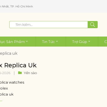
n Nhất, TP. Hồ Chí Minh
ục Sản Phẩm
Tin Tức
Trợ Giúp
C
replica uk
x Replica Uk
6-2026
Yến sào
eplica watches
rolex
plica uk