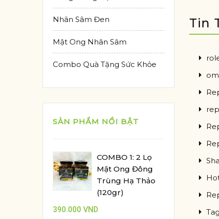
Nhân Sâm Đen
Tin 
Mật Ong Nhân Sâm
rol
Combo Quà Tặng Sức Khỏe
ome
Rep
rep
SẢN PHẨM NỔI BẬT
Rep
Rep
COMBO 1: 2 Lọ
Sha
Mật Ong Đông
Hot
Trùng Hạ Thảo
(120gr)
Rep
390.000
VND
Tag