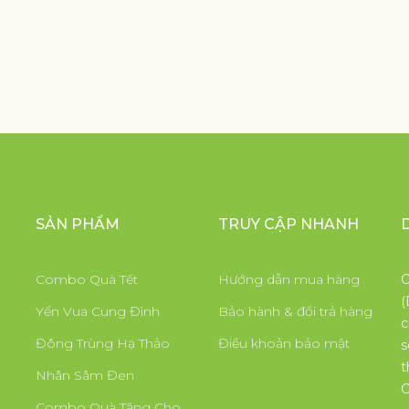
SẢN PHẨM
TRUY CẬP NHANH
Combo Quà Tết
Hướng dẫn mua hàng
C
(
Yến Vua Cung Đình
Bảo hành & đổi trả hàng
c
Đông Trùng Hạ Thảo
Điều khoản bảo mật
s
t
Nhân Sâm Đen
C
Combo Quà Tặng Cho