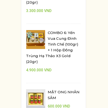
(20gr)
3.300.000
VND
COMBO 6: Yến
Vua Cung Đình
Tinh Chế (100gr)
+ 1 Hộp Đông
Trùng Hạ Thảo X3 Gold
(20gr)
4.900.000
VND
MẬT ONG NHÂN
SÂM
600.000
VND