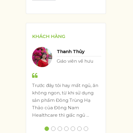
KHÁCH HÀNG
Thanh Thủy
ế
Giáo viên về hưu
ong
Trước đây tôi hay mất ngủ, ăn
Tôi 
g
không ngon, từ khi sử dụng
Healt
sản phẩm Đông Trùng Hạ
sản 
Thảo của Đông Nam
nhan,
Healthcare thì giấc ngủ ...
vặt và